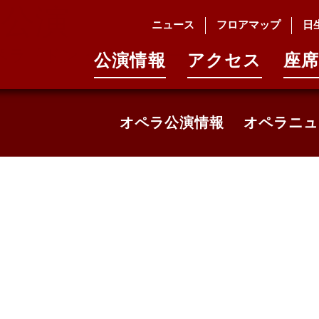
月公演
ニュース
フロアマップ
日
演 オペラ『ドン・パスクワーレ』
公演情報
アクセス
座席
オペラ公演情報
オペラニュ