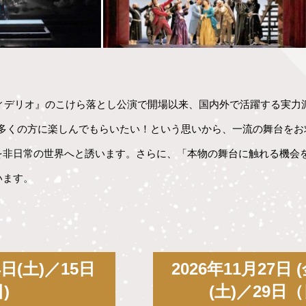
フィデリオ』のこけら落とし公演で開場以来、国内外で活躍する実
をより多くの方に楽しんでもらいたい！という思いから、一流の舞台
を非日常の世界へと誘います。さらに、「本物の舞台に触れる機会
います。
4日(土)／15日
2026年11月27日 
日)
(土)／29日