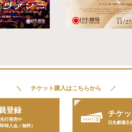
チケット購入はこちらから
員登録
チケッ
先行発売や
⽇⽣劇場主
即時入会／無料）