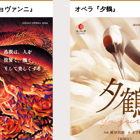
ョヴァンニ』
オペラ『夕鶴』