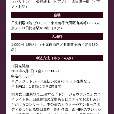
（バリトン）、矢野雄太（ピアノ）、園田隆一郎（ピア
ノ・お話）
会場
日生劇場 1階 ピロティ（東京都千代田区有楽町1-1-1/東
京メトロ日比谷駅A13出口スグ）
入場料
1,000円（税込）（全席自由席／要事前予約／定員130
名）
申込方法（ネットのみ）
《発売開始
2026年5月8日（金）11:00～》
申込ページ
※クレジットカード支払いのみ/チケット発券なし
※予約は、1名様につき2席まで
11月に日生劇場で上演する『ドン・ジョヴァンニ』のハ
イライトを、日生劇場の歴史あるピロティでお楽しみい
ただけるコンサート。本公演のカヴァーやアンダースタ
ディをつとめる野口真瑚、新町佳風、森 翔梧のフレッシ