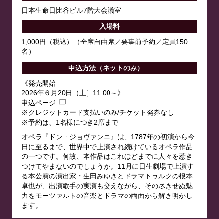
日本生命日比谷ビル7階大会議室
入場料
1,000円（税込）（全席自由席／要事前予約／定員150
名）
申込方法（ネットのみ）
《発売開始
2026年６月20日（土）11:00～》
申込ページ
※クレジットカード支払いのみ/チケット発券なし
※予約は、1名様につき2席まで
オペラ『ドン・ジョヴァンニ』は、1787年の初演から今
日に至るまで、世界中で上演され続けているオペラ作品
の一つです。何故、本作品はこれほどまでに人々を惹き
つけてやまないのでしょうか。11月に日生劇場で上演す
る本公演の演出家・生田みゆきとドラマトゥルクの根本
卓也が、出演歌手の実演も交えながら、その尽きせぬ魅
力をモーツァルトの音楽とドラマの両面から解き明かし
ます。