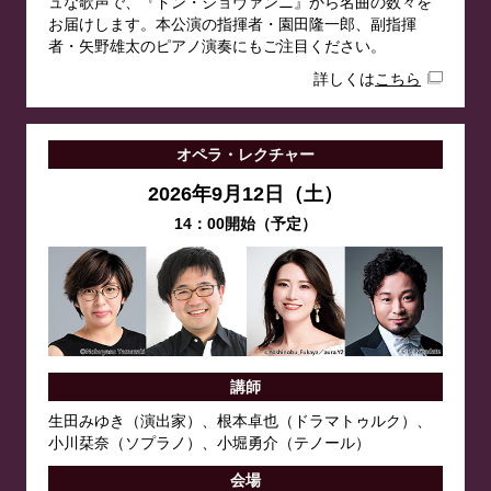
ュな歌声で、『ドン・ジョヴァンニ』から名曲の数々を
お届けします。本公演の指揮者・園田隆一郎、副指揮
者・矢野雄太のピアノ演奏にもご注目ください。
詳しくは
こちら
オペラ・レクチャー
2026年9月12日（土）
14：00開始（予定）
講師
生田みゆき（演出家）、根本卓也（ドラマトゥルク）、
小川栞奈（ソプラノ）、小堀勇介（テノール）
会場