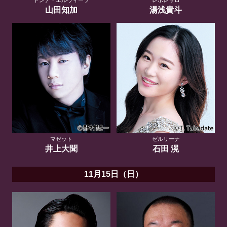
山田知加
湯浅貴斗
マゼット
ゼルリーナ
井上大聞
石田 滉
11月15日（日）