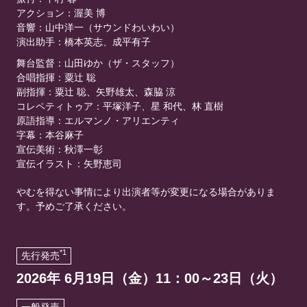
アクション：渥美 博
音響：山中洋一（サウンドわいわい）
演出助手：橋本英志、成平有子
舞台監督：山田ゆか（ザ・スタッフ）
合唱指揮：粟辻 聡
副指揮：粟辻 聡、矢野雄太、森脇 涼
コレペティトゥア：平塚洋子、星 和代、林 直樹
原語指導：エルマンノ・アリエンティ
字幕：本谷麻子
宣伝美術：秋澤一彰
宣伝イラスト：矢野恵司
やむを得ない事情により出演者等が変更になる場合がありま
す。予めご了承ください。
*1
先行発売
2026年 6月19日（金）11：00～23日（火）
一般発売