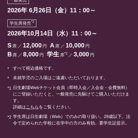
2026年 6月26日（金）11：00～
*2
学生席発売
2026年10月14日（水）11：00～
S
12,000
A
10,000
席
／
円
席
／
円
B
8,000
学生
3,000
*2
席
／
円
席
／
円
すべて税込価格です。
*
未就学児のご入場はご遠慮いただいております。
*
日生劇場Webチケット会員（即時入会／入会金・会費無料）
*1
にご登録いただくと、一般発売に先駆けてご購入いただけま
す。
詳細は
こちら
をご覧ください。
学生席は日生劇場（Web）でのみの取り扱い。28歳以下。法
*2
令で定められた学校に在学中の方のみ有効。要学生証提示。