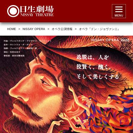
HOME
>
NISSAY OPERA
>
オペラ公演情報
>
オペラ『ドン・ジョヴァンニ』