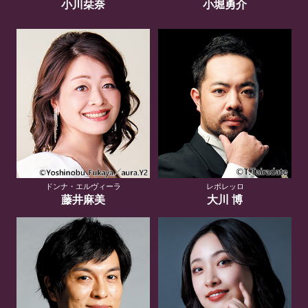
小川栞奈
小堀勇介
ドンナ・エルヴィーラ
レポレッロ
藤井麻美
大川 博