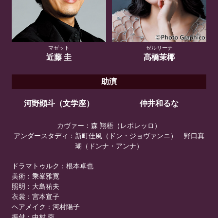
マゼット
ゼルリーナ
近藤 圭
髙橋茉椰
助演
河野顕斗（文学座）
仲井和るな
カヴァー：森 翔梧（レポレッロ）
アンダースタディ：新町佳風（ドン・ジョヴァンニ） 野口真
瑚（ドンナ・アンナ）
ドラマトゥルク：根本卓也
美術：乘峯雅寛
照明：大島祐夫
衣裳：宮本宣子
ヘアメイク：河村陽子
振付：中村 蓉