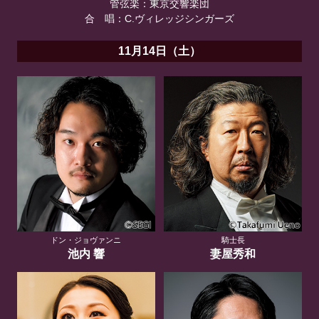
管弦楽：東京交響楽団
合 唱：C.ヴィレッジシンガーズ
11月14日（土）
ドン・ジョヴァンニ
騎士長
池内 響
妻屋秀和