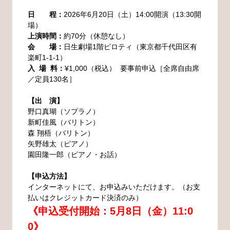
日 程：
2026年6月20日（土）14:00開演（13:30開
場）
上演時間：
約70分（休憩なし）
会 場：
日生劇場1階ピロティ（東京都千代田区有
楽町1-1-1）
入 場 料：
¥1,000（税込） 要事前申込［全席自由席
／定員130名］
【出 演】
野口真瑚（ソプラノ）
新町佳風（バリトン）
森 翔梧（バリトン）
矢野雄太（ピアノ）
園田隆一郎（ピアノ・お話）
【申込方法】
インターネットにて、お申込みいただけます。（お支
払いはクレジットカード決済のみ）
《申込受付開始：5月8日（金）11:0
0》