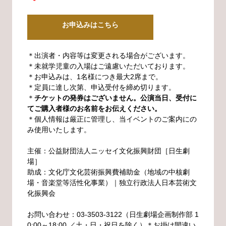
お申込みはこちら
＊出演者・内容等は変更される場合がございます。
＊未就学児童の入場はご遠慮いただいております。
＊お申込みは、1名様につき最大2席まで。
＊定員に達し次第、申込受付を締め切ります。
＊
チケットの発券はございません。公演当日、受付に
てご購入者様のお名前をお伝えください。
＊個人情報は厳正に管理し、当イベントのご案内にの
み使用いたします。
主催：公益財団法人ニッセイ文化振興財団［日生劇
場］
助成：文化庁文化芸術振興費補助金（地域の中核劇
場・音楽堂等活性化事業）｜独立行政法人日本芸術文
化振興会
お問い合わせ：03-3503-3122（日生劇場企画制作部 1
0:00～18:00 ／土・日・祝日を除く）＊お掛け間違い