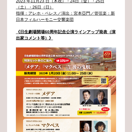
2023 年11月23 日（木祝）・24日（金）・25日
（土）・26日（日）
指揮：アレホ・ペレス／演出：宮本亞門／管弦楽：新
日本フィルハーモニー交響楽団
《日生劇場開場60周年記念公演ラインアップ発表（演
出家コメント等）》