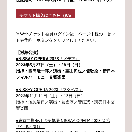
販売期間：2023年1月20日（金）11:00～25日（水）
チケット購入はこちら（We
bチケット会員登録）
※Webチケット会員ログイン後、ページ中程の「セッ
ト券予約」ボタンをクリックしてください。
【対象公演】
●NISSAY OPERA 2023『メデア』
2023年5月27日（土）・28日（日）
指揮：園田隆一郎／演出：栗山民也／管弦楽：新日本
フィルハーモニー交響楽団
●NISSAY OPERA 2023『マクベス』
2023年11月11日（土）・12日（日）
指揮：沼尻竜典／演出：粟國淳／管弦楽：読売日本交
響楽団
●東京二期会オペラ劇場 NISSAY OPERA 2023 提携
『午後の曳航』