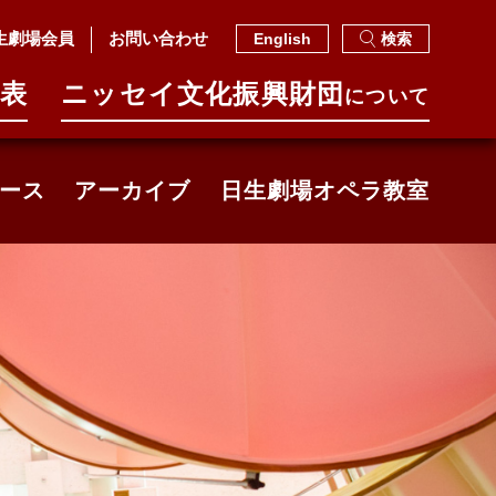
生劇場会員
お問い合わせ
English
検索
表
ニッセイ⽂化振興財団
について
ース
アーカイブ
日生劇場オペラ教室