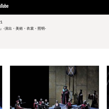
1
』-演出・美術・衣裳・照明-